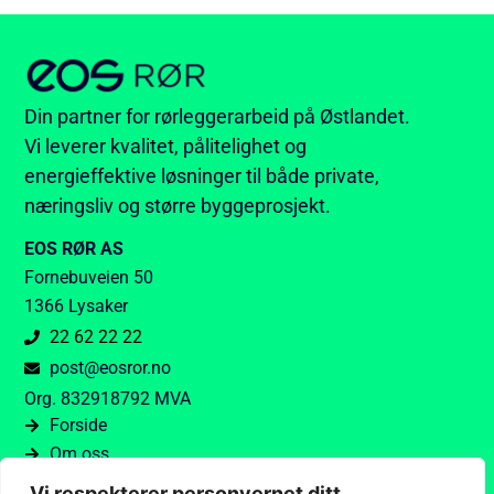
Din partner for rørleggerarbeid på Østlandet.
Vi leverer kvalitet, pålitelighet og
energieffektive løsninger til både private,
næringsliv og større byggeprosjekt.
EOS RØR AS
Fornebuveien 50
1366 Lysaker
22 62 22 22
post@eosror.no
Org. 832918792 MVA
Forside
Om oss
Tjenester
Vi respekterer personvernet ditt